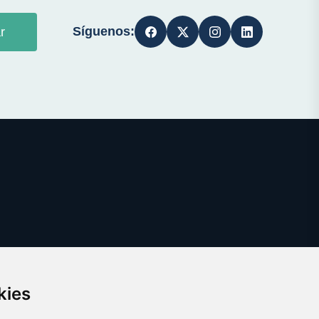
Síguenos:
r
kies